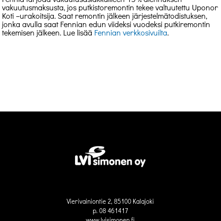
vakuutusmaksusta, jos putkistoremontin tekee valtuutettu Uponor
Koti –urakoitsija. Saat remontin jälkeen järjestelmätodistuksen,
jonka avulla saat Fennian edun viideksi vuodeksi putkiremontin
tekemisen jälkeen. Lue lisää
Fennian verkkosivuilta
.
Vierivainiontie 2, 85100 Kalajoki
p. 08 461417
www.lvisimonen.fi