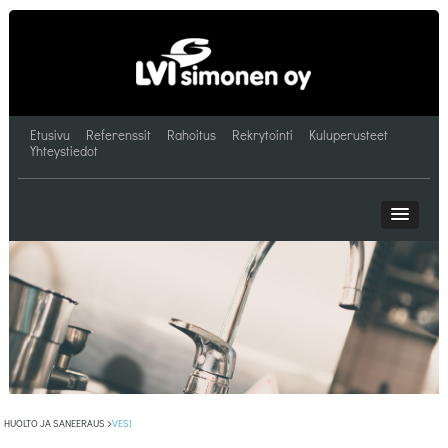
Etusivu
Referenssit
Rahoitus
Rekrytointi
Kuluperusteet
Yhteystiedot
HUOLTO JA SANEERAUS
>
VESI