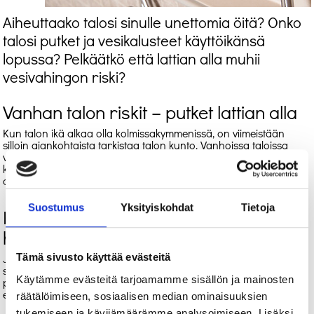
Aiheuttaako talosi sinulle unettomia öitä? Onko
talosi putket ja vesikalusteet käyttöikänsä
lopussa? Pelkäätkö että lattian alla muhii
vesivahingon riski?
Vanhan talon riskit – putket lattian alla
Kun talon ikä alkaa olla kolmissakymmenissä, on viimeistään
silloin ajankohtaista tarkistaa talon kunto. Vanhoissa taloissa
vesiputket ovat lattioiden alla. Tämä voi huolestuttaa, koska
käyttöikänsä päässä olevat vesiputket voivat rikkoutuessaan
aiheuttaa suuria vahinkoja ennen kuin vika paikallistetaan.
Suostumus
Yksityiskohdat
Tietoja
Kuntokartoitus ja korjaus tuovat lisää
huolettomia vuosia asumiseen
Tämä sivusto käyttää evästeitä
Jotta vanha talo saadaan turvalliseksi ja huolettomaksi,
suunnitellaan vanhaan taloon uudet, pintaan asennettavat
Käytämme evästeitä tarjoamamme sisällön ja mainosten
putket. Vanhat putket tyhjennetään ja tulpataan, jotta niistä ei
enää voi aiheutua vahinkoa talolle.
räätälöimiseen, sosiaalisen median ominaisuuksien
tukemiseen ja kävijämäärämme analysoimiseen. Lisäksi