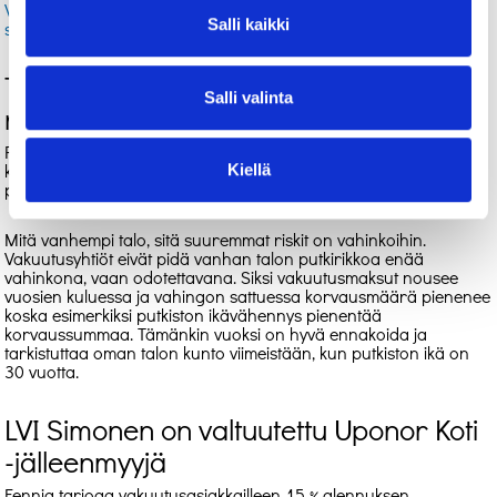
Voit ladata kotitalousvähennyksen lomakkeen Verohallinnon
Salli kaikki
sivuilta
.
Tiesitkö, että voit säästää
Salli valinta
remontoimalla?
Riskistä rokotetaan – huollosta helpotetaan. Remontin jälkeen
kannattaa päivittää vakuutusturva, sillä esimerkiksi
Kiellä
putkistoremontti alentaa vakuutusmaksua.
Mitä vanhempi talo, sitä suuremmat riskit on vahinkoihin.
Vakuutusyhtiöt eivät pidä vanhan talon putkirikkoa enää
vahinkona, vaan odotettavana. Siksi vakuutusmaksut nousee
vuosien kuluessa ja vahingon sattuessa korvausmäärä pienenee
koska esimerkiksi putkiston ikävähennys pienentää
korvaussummaa. Tämänkin vuoksi on hyvä ennakoida ja
tarkistuttaa oman talon kunto viimeistään, kun putkiston ikä on
30 vuotta.
LVI Simonen on valtuutettu Uponor Koti
-jälleenmyyjä
Fennia tarjoaa vakuutusasiakkailleen 15 % alennuksen